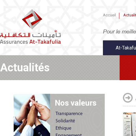
Accueil
Actuali
At-Takafu
Actualités