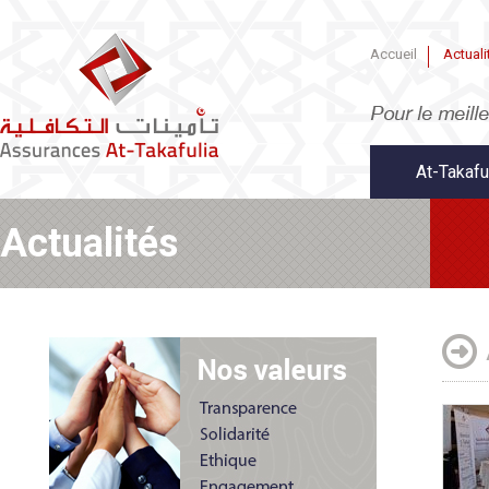
Accueil
Actuali
At-Takafu
Actualités